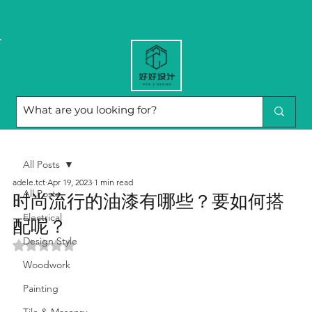
All Posts
adele.tct
Apr 19, 2023
1 min read
All Posts
时尚流行的油漆有哪些？要如何搭
Electrical
配呢？
Design Style
Rated NaN out of 5 stars.
Woodwork
Painting