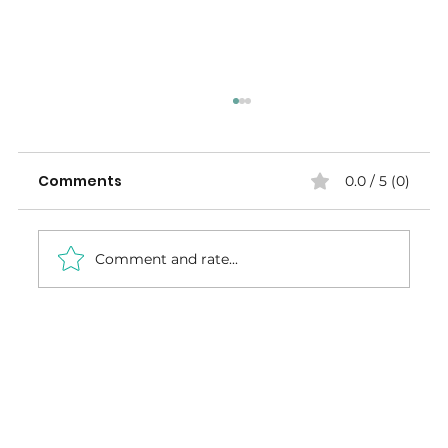
Comments
0.0 / 5 (0)
Comment and rate...
From Factory to Installation: How
Custom Carpentry Is Made