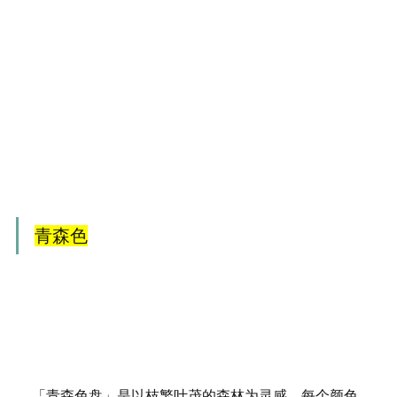
青森色
「青森色盘」是以枝繁叶茂的森林为灵感，每个颜色